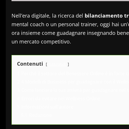
Nell’era digitale, la ricerca del
bilanciamento t
mental coach o un personal trainer, oggi hai un’
ora insieme come guadagnare insegnando benessere
un mercato competitivo.
Contenuti
nascondi
1
Perché il settore del Benessere Online è in forte c
2
4 Modelli di Business per guadagnare con il Well
3
Come lanciare la tua attività per guadagnare nel s
4
Errori da evitare nel Wellness Online
5
Informazioni sull'autore
5.1
Redazione