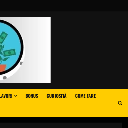
LAVORI
BONUS
CURIOSITÀ
COME FARE