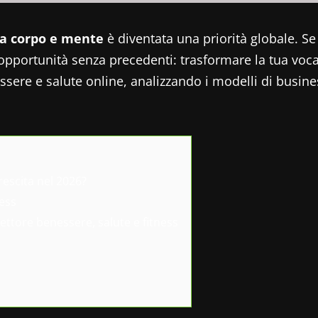
ra corpo e mente
è diventata una priorità globale. Se
opportunità senza precedenti: trasformare la tua voca
 e salute online, analizzando i modelli di business p
rescita nel 2026?
ness
ettore benessere, salute e fitness