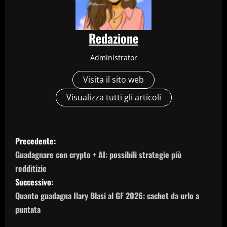
Redazione
Administrator
Visita il sito web
Visualizza tutti gli articoli
N
Precedente:
a
Guadagnare con crypto + AI: possibili strategie più
redditizie
v
Successivo:
i
Quanto guadagna Ilary Blasi al GF 2026: cachet da urlo a
puntata
g