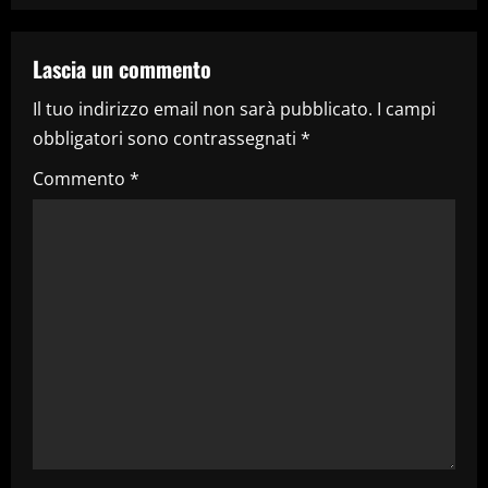
a
Lascia un commento
z
Il tuo indirizzo email non sarà pubblicato.
I campi
i
obbligatori sono contrassegnati
*
o
Commento
*
n
e
a
r
t
i