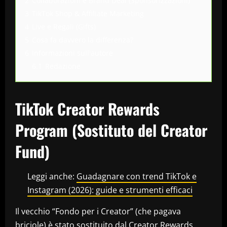
2
Collaborazioni e Brand Deal (Sponsorizzazioni)
3
TikTok Shop & Affiliate Marketing
4
Live e Regali (Gifts)
5
Cosa fa davvero la differenza?
6
Informazioni sull'autore
6.1
Redazione
TikTok Creator Rewards
Program (Sostituto del Creator
Fund)
Leggi anche:
Guadagnare con trend TikTok e
Instagram (2026): guide e strumenti efficaci
Il vecchio “Fondo per i Creator” (che pagava
briciole) è stato sostituito dal Creator Rewards