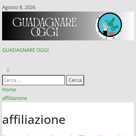
Vai
Agosto 8, 2026
al
contenuto
GUADAGNARE OGGI
MENU
PRINCIPALE
Ricerca
per:
Home
affiliazione
affiliazione