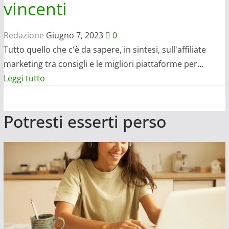
vincenti
Redazione
Giugno 7, 2023
0
Tutto quello che c'è da sapere, in sintesi, sull'affiliate
marketing tra consigli e le migliori piattaforme per...
Leggi
Leggi tutto
di
più
Potresti esserti perso
su
Come
guadagnare
online
con
le
affiliazioni?
8