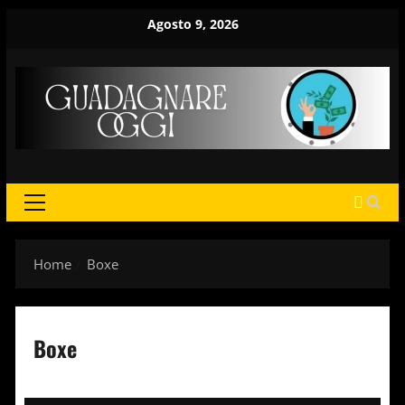
Vai
Agosto 9, 2026
al
contenuto
MENU
PRINCIPALE
Home
Boxe
Boxe