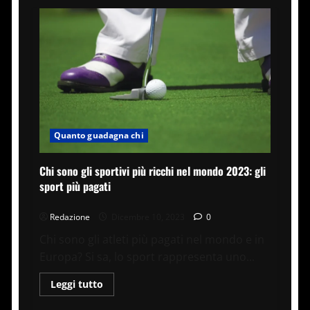
Quanto guadagna chi
Chi sono gli sportivi più ricchi nel mondo 2023: gli
sport più pagati
Redazione
Dicembre 10, 2023
0
Chi sono gli atleti più pagati nel mondo e in
Europa? Si sa, lo sport rappresenta uno...
Leggi
Leggi tutto
di
più