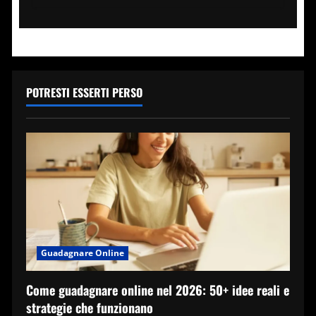
su
Chi
sono
gli
sportivi
più
ricchi
nel
mondo
POTRESTI ESSERTI PERSO
2023:
gli
sport
più
pagati
Guadagnare Online
Come guadagnare online nel 2026: 50+ idee reali e
strategie che funzionano