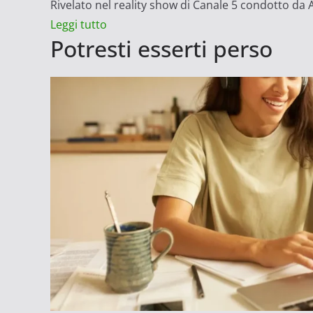
Rivelato nel reality show di Canale 5 condotto da Al
Leggi
Leggi tutto
Potresti esserti perso
di
più
su
Grande
Fratello
Vip,
Daniele
Dal
Moro:
svelato
quanto
guadagna