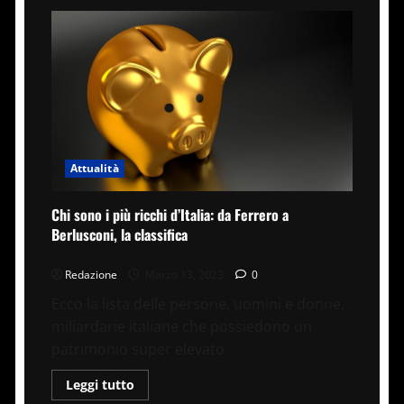
Attualità
Chi sono i più ricchi d’Italia: da Ferrero a
Berlusconi, la classifica
Redazione
Marzo 13, 2023
0
Ecco la lista delle persone, uomini e donne,
miliardarie italiane che possiedono un
patrimonio super elevato
Leggi
Leggi tutto
di