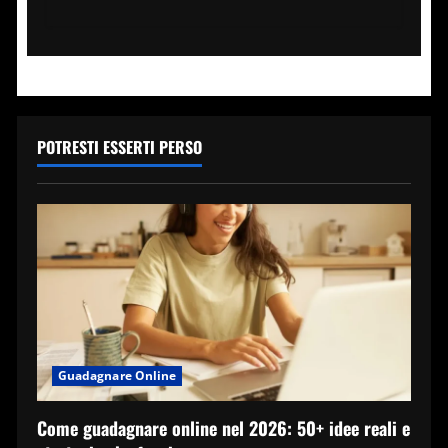
più
su
Chi
sono
i
più
ricchi
d’Italia:
da
Ferrero
POTRESTI ESSERTI PERSO
a
Berlusconi,
la
classifica
Guadagnare Online
Come guadagnare online nel 2026: 50+ idee reali e