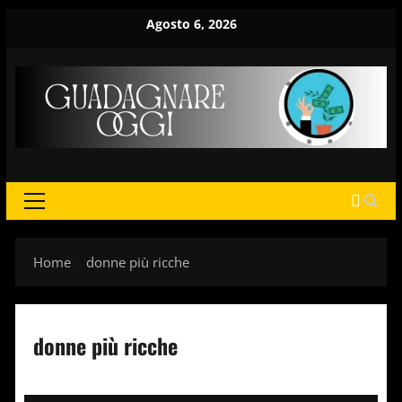
Vai
Agosto 6, 2026
al
contenuto
MENU
PRINCIPALE
Home
donne più ricche
donne più ricche