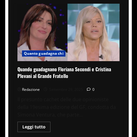
Quanto guadagna chi
Quando guadagnano Floriana Secondi e Cristina
Plevani al Grande Fratello
Redazione
Settembre 29, 2025
0
Il presunto cachet delle due opinioniste
della 19esima edizione del GF, condotta da
Simona Ventura, che parte...
Leggi
Leggi tutto
di
più