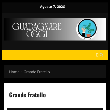
Vai
Agosto 7, 2026
al
contenuto
MENU
PRINCIPALE
Home
Grande Fratello
Grande Fratello