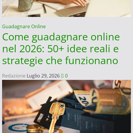
e
dove
[2023]
Guadagnare Online
Come guadagnare online
nel 2026: 50+ idee reali e
strategie che funzionano
Redazione
Luglio 29, 2026
0