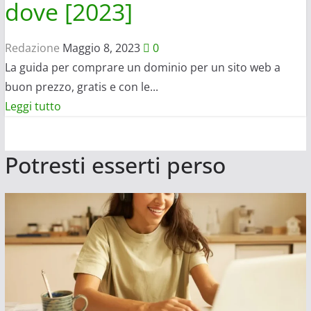
dove [2023]
Redazione
Maggio 8, 2023
0
La guida per comprare un dominio per un sito web a
buon prezzo, gratis e con le...
Leggi
Leggi tutto
di
più
Potresti esserti perso
su
Guadagnare
con
un
blog:
quale
dominio
scegliere