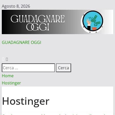
Vai
Agosto 8, 2026
al
contenuto
GUADAGNARE OGGI
MENU
PRINCIPALE
Ricerca
per:
Home
Hostinger
Hostinger