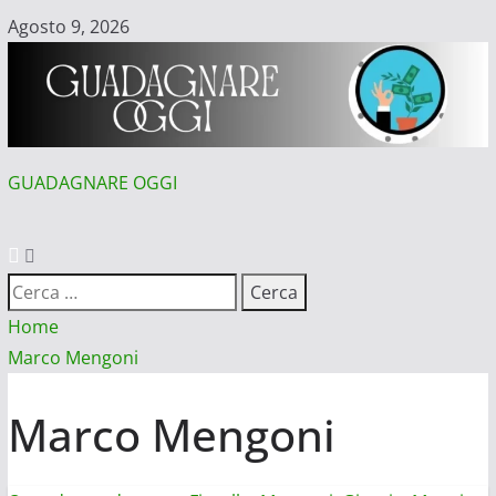
Vai
Agosto 9, 2026
al
contenuto
GUADAGNARE OGGI
MENU
PRINCIPALE
Ricerca
per:
Home
Marco Mengoni
Marco Mengoni