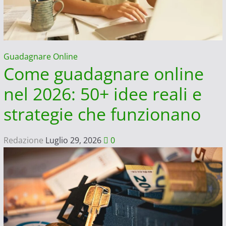
e
Cuccarini
a
Sanremo
Guadagnare Online
2024
Come guadagnare online
nel 2026: 50+ idee reali e
strategie che funzionano
Redazione
Luglio 29, 2026
0