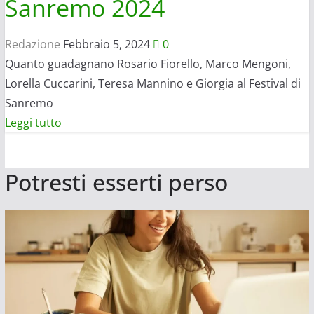
Sanremo 2024
Redazione
Febbraio 5, 2024
0
Quanto guadagnano Rosario Fiorello, Marco Mengoni,
Lorella Cuccarini, Teresa Mannino e Giorgia al Festival di
Sanremo
Leggi
Leggi tutto
di
più
Potresti esserti perso
su
Quando
guadagnano
Fiorello,
Mengoni,
Giorgia,
Mannino