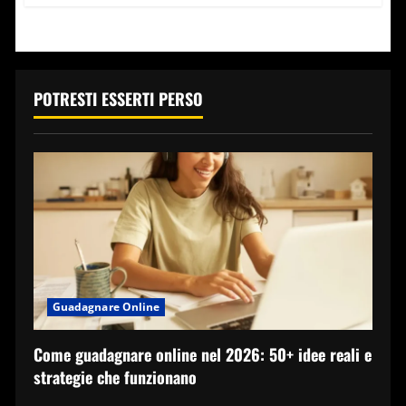
su
Quanto
guadagna
Sofia
Goggia?
Stipendio
e
premi
POTRESTI ESSERTI PERSO
della
sciatrice
Guadagnare Online
Come guadagnare online nel 2026: 50+ idee reali e
strategie che funzionano