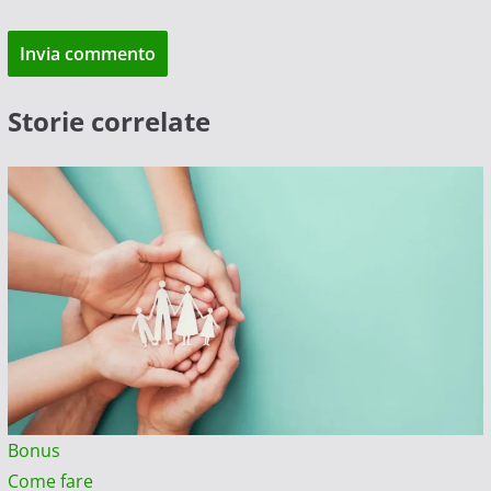
Storie correlate
Bonus
Come fare