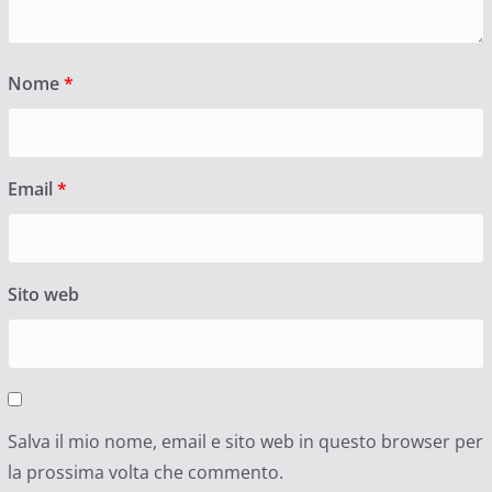
Nome
*
Email
*
Sito web
Salva il mio nome, email e sito web in questo browser per
la prossima volta che commento.