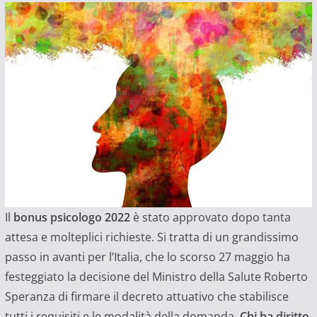
Il
bonus psicologo 2022
è stato approvato dopo tanta
attesa e molteplici richieste. Si tratta di un grandissimo
passo in avanti per l’Italia, che lo scorso 27 maggio ha
festeggiato la decisione del Ministro della Salute Roberto
Speranza di firmare il decreto attuativo che stabilisce
tutti i requisiti e le modalità della domanda.
Chi ha diritto