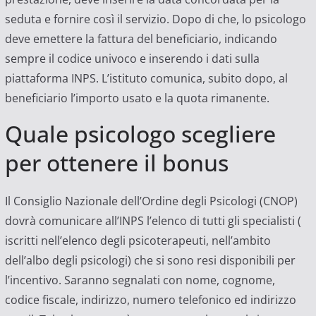
seduta e fornire così il servizio. Dopo di che, lo psicologo
deve emettere la fattura del beneficiario, indicando
sempre il codice univoco e inserendo i dati sulla
piattaforma INPS. L’istituto comunica, subito dopo, al
beneficiario l’importo usato e la quota rimanente.
Quale psicologo scegliere
per ottenere il bonus
Il Consiglio Nazionale dell’Ordine degli Psicologi (CNOP)
dovrà comunicare all’INPS l’elenco di tutti gli specialisti (
iscritti nell’elenco degli psicoterapeuti, nell’ambito
dell’albo degli psicologi) che si sono resi disponibili per
l’incentivo. Saranno segnalati con nome, cognome,
codice fiscale, indirizzo, numero telefonico ed indirizzo