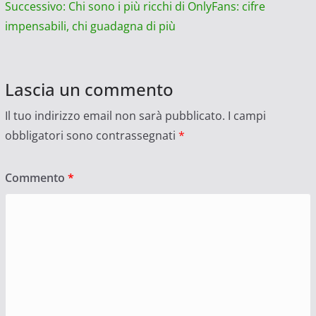
articolo
Successivo:
Chi sono i più ricchi di OnlyFans: cifre
impensabili, chi guadagna di più
Lascia un commento
Il tuo indirizzo email non sarà pubblicato.
I campi
obbligatori sono contrassegnati
*
Commento
*