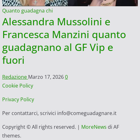
Quanto guadagna chi
Alessandra Mussolini e
Francesca Manzini quanto
guadagnano al GF Vip e
fuori
Redazione
Marzo 17, 2026
0
Cookie Policy
Privacy Policy
Per contattarci, scrivici info@comeguadagnare.it
Copyright © All rights reserved.
|
MoreNews
di AF
themes.