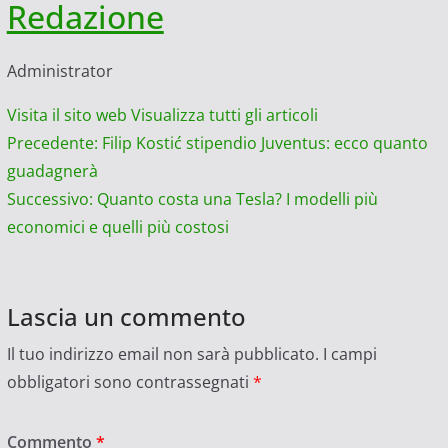
Redazione
Administrator
Visita il sito web
Visualizza tutti gli articoli
Navigazione
Precedente:
Filip Kostić stipendio Juventus: ecco quanto
guadagnerà
articolo
Successivo:
Quanto costa una Tesla? I modelli più
economici e quelli più costosi
Lascia un commento
Il tuo indirizzo email non sarà pubblicato.
I campi
obbligatori sono contrassegnati
*
Commento
*