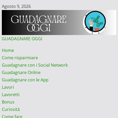
Vai
Agosto 9, 2026
al
contenuto
GUADAGNARE OGGI
Menu
Home
principale
Come risparmiare
Guadagnare con i Social Network
Guadagnare Online
Guadagnare con le App
Lavori
Lavoretti
Bonus
Curiosità
Come fare