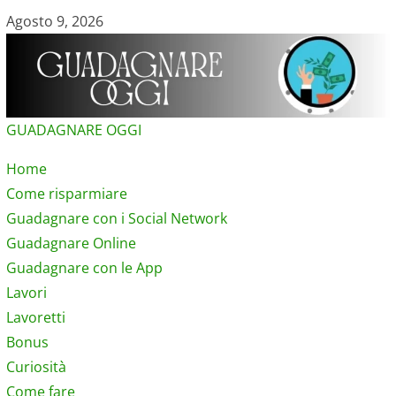
Vai
Agosto 9, 2026
al
contenuto
GUADAGNARE OGGI
Menu
Home
principale
Come risparmiare
Guadagnare con i Social Network
Guadagnare Online
Guadagnare con le App
Lavori
Lavoretti
Bonus
Curiosità
Come fare