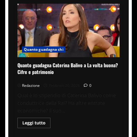
Quanto guadagna chi
Quanto guadagna Caterina Balivo a La volta buona?
Cifre e patrimonio
Redazione
Febbraio 20, 2026
0
Qual è lo stipendio di Caterina Balivo come
conduttrice della Rai? Ha altre entrate
economiche? Il suo...
Leggi
Leggi tutto
di
più
su