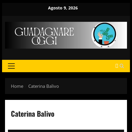
Vai
Agosto 9, 2026
al
contenuto
MENU
PRINCIPALE
Home
Caterina Balivo
Caterina Balivo