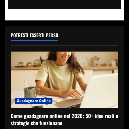
Quanto
guadagna
Caterina
Balivo
a
La
volta
buona?
POTRESTI ESSERTI PERSO
Cifre
e
patrimonio
Guadagnare Online
Come guadagnare online nel 2026: 50+ idee reali e
strategie che funzionano