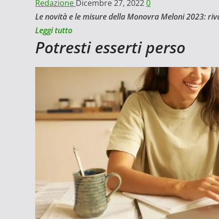
Redazione
Dicembre 27, 2022
0
Le novità e le misure della Monovra Meloni 2023: riv
Leggi
Leggi tutto
Potresti esserti perso
di
più
su
Legge
di
Bilancio
2023:
le
misure
della
Manovra
spiegate