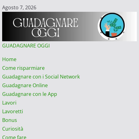
Vai
Agosto 7, 2026
al
contenuto
GUADAGNARE OGGI
Menu
Home
principale
Come risparmiare
Guadagnare con i Social Network
Guadagnare Online
Guadagnare con le App
Lavori
Lavoretti
Bonus
Curiosità
Come fare