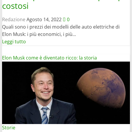
costosi
Redazione
Agosto 14, 2022
0
Quali sono i prezzi dei modelli delle auto elettriche di
Elon Musk: i più economici, i più...
Leggi
Leggi tutto
di
più
Elon Musk come è diventato ricco: la storia
su
Quanto
costa
una
Tesla?
I
modelli
più
economici
Storie
e