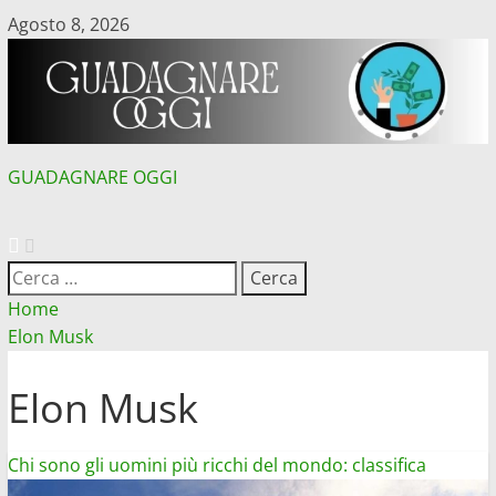
Vai
Agosto 8, 2026
al
contenuto
GUADAGNARE OGGI
MENU
PRINCIPALE
Ricerca
per:
Home
Elon Musk
Elon Musk
Chi sono gli uomini più ricchi del mondo: classifica