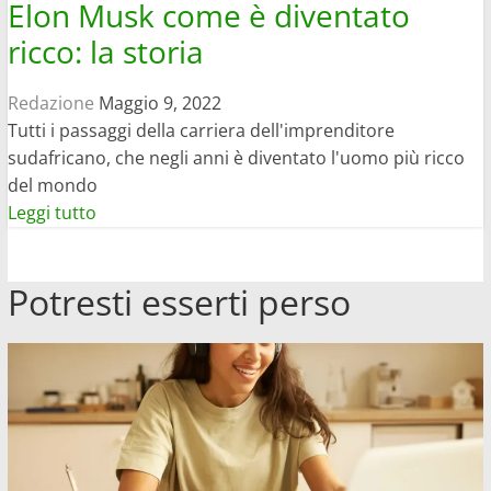
Elon Musk come è diventato
quelli
ricco: la storia
più
costosi
Redazione
Maggio 9, 2022
Tutti i passaggi della carriera dell'imprenditore
sudafricano, che negli anni è diventato l'uomo più ricco
del mondo
Leggi
Leggi tutto
di
più
Potresti esserti perso
su
Elon
Musk
come
è
diventato
ricco:
la