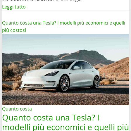
Leggi
Leggi tutto
di
più
Quanto costa una Tesla? I modelli più economici e quelli
su
più costosi
Chi
sono
gli
uomini
più
ricchi
del
mondo:
classifica
Quanto costa
Quanto costa una Tesla? I
modelli più economici e quelli più