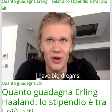
Quanto guadagna Erling Haaland: lo stipendio è tra i più
alti
Quanto guadagna chi
Quanto guadagna Erling
Haaland: lo stipendio è tra
i più alti