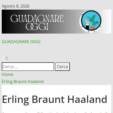
Vai
Agosto 8, 2026
al
contenuto
GUADAGNARE OGGI
MENU
PRINCIPALE
Ricerca
per:
Home
Erling Braunt Haaland
Erling Braunt Haaland