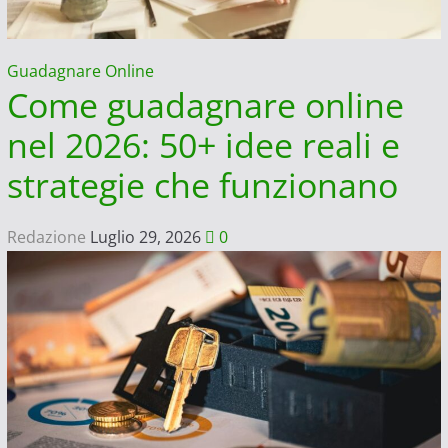
i
più
Guadagnare Online
alti
Come guadagnare online
nel 2026: 50+ idee reali e
strategie che funzionano
Redazione
Luglio 29, 2026
0