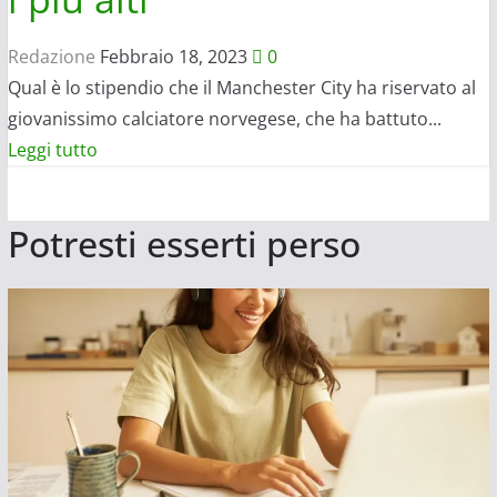
Redazione
Febbraio 18, 2023
0
Qual è lo stipendio che il Manchester City ha riservato al
giovanissimo calciatore norvegese, che ha battuto...
Leggi
Leggi tutto
di
più
Potresti esserti perso
su
Quanto
guadagna
Erling
Haaland:
lo
stipendio
è
tra