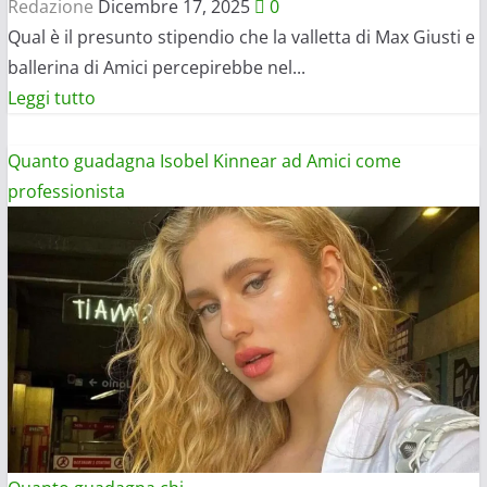
Redazione
Dicembre 17, 2025
0
Qual è il presunto stipendio che la valletta di Max Giusti e
ballerina di Amici percepirebbe nel...
Leggi
Leggi tutto
di
più
Quanto guadagna Isobel Kinnear ad Amici come
su
professionista
Quanto
guadagna
Isobel
Kinnear
a
Caduta
Libera:
cachet
a