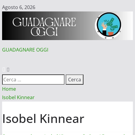
Vai
Agosto 6, 2026
al
contenuto
GUADAGNARE OGGI
MENU
PRINCIPALE
Ricerca
per:
Home
Isobel Kinnear
Isobel Kinnear