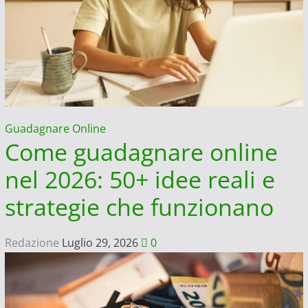
ad
Amici
come
professionista
Guadagnare Online
Come guadagnare online
nel 2026: 50+ idee reali e
strategie che funzionano
Redazione
Luglio 29, 2026
0