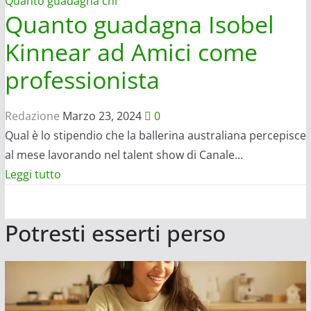
Quanto guadagna chi
puntata
Quanto guadagna Isobel
Kinnear ad Amici come
professionista
Redazione
Marzo 23, 2024
0
Qual è lo stipendio che la ballerina australiana percepisce
al mese lavorando nel talent show di Canale...
Leggi
Leggi tutto
di
più
Potresti esserti perso
su
Quanto
guadagna
Isobel
Kinnear