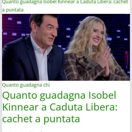
Quanto guadagna Isobel Kinnear a Caduta Libera: cachet
a puntata
Quanto guadagna chi
Quanto guadagna Isobel
Kinnear a Caduta Libera:
cachet a puntata