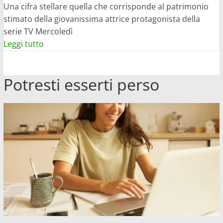
Una cifra stellare quella che corrisponde al patrimonio
stimato della giovanissima attrice protagonista della
serie TV Mercoledì
Leggi
Leggi tutto
di
più
Potresti esserti perso
su
Jenna
Ortega
di
Mercoledì
quanto
guadagna:
patrimonio
milionario