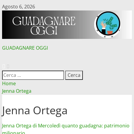
Vai
Agosto 6, 2026
al
contenuto
GUADAGNARE OGGI
MENU
PRINCIPALE
Ricerca
per:
Home
Jenna Ortega
Jenna Ortega
Jenna Ortega di Mercoledì quanto guadagna: patrimonio
milionario