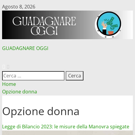
Vai
Agosto 8, 2026
al
contenuto
GUADAGNARE OGGI
MENU
PRINCIPALE
Ricerca
per:
Home
Opzione donna
Opzione donna
Legge di Bilancio 2023: le misure della Manovra spiegate