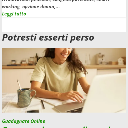
working, opzione donna,...
Leggi
Leggi tutto
di
più
Potresti esserti perso
su
Legge
di
Bilancio
2023:
le
misure
della
Manovra
spiegate
Guadagnare Online