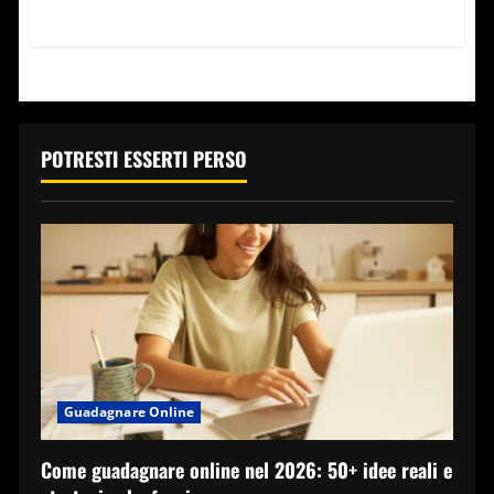
di
più
su
Vacanze
al
mare
2022:
fino
a
250
POTRESTI ESSERTI PERSO
€
di
sconto,
come
ottenerlo
Guadagnare Online
Come guadagnare online nel 2026: 50+ idee reali e