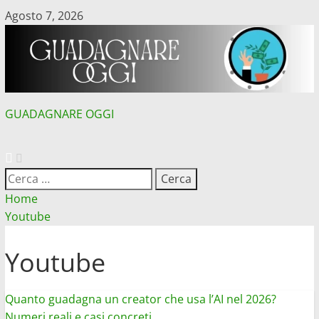
Vai
Agosto 7, 2026
al
contenuto
GUADAGNARE OGGI
MENU
PRINCIPALE
Ricerca
per:
Home
Youtube
Youtube
Quanto guadagna un creator che usa l’AI nel 2026?
Numeri reali e casi concreti