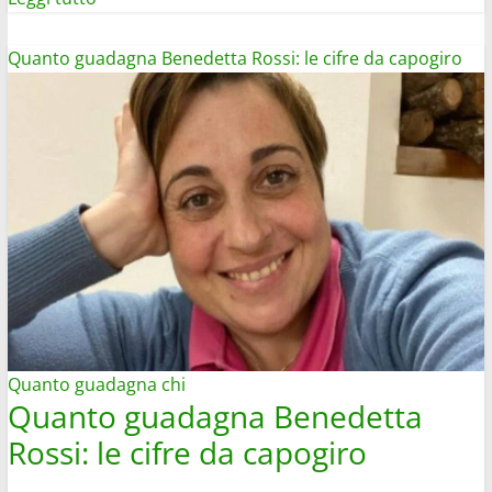
di
più
Quanto guadagna Benedetta Rossi: le cifre da capogiro
su
Quanto
e
come
guadagnano
Me
Contro
Te:
patrimonio
di
Luì
e
Quanto guadagna chi
Quanto guadagna Benedetta
Sofi
Rossi: le cifre da capogiro