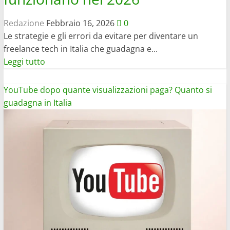
Redazione
Febbraio 16, 2026
0
Le strategie e gli errori da evitare per diventare un
freelance tech in Italia che guadagna e...
Leggi
Leggi tutto
di
più
YouTube dopo quante visualizzazioni paga? Quanto si
su
guadagna in Italia
Come
guadagnare
con
l’AI
e
i
video:
metodi
reali
che