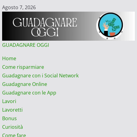
Vai
Agosto 7, 2026
al
contenuto
GUADAGNARE OGGI
Menu
Home
principale
Come risparmiare
Guadagnare con i Social Network
Guadagnare Online
Guadagnare con le App
Lavori
Lavoretti
Bonus
Curiosità
Come fare