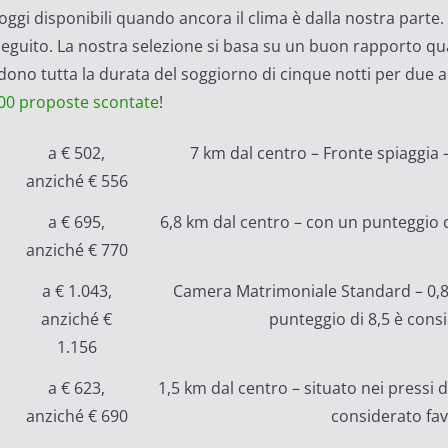
lloggi disponibili quando ancora il clima è dalla nostra parte
i seguito. La nostra selezione si basa su un buon rapporto qu
endono tutta la durata del soggiorno di cinque notti per due 
 800 proposte scontate
!
a € 502,
7 km dal centro – Fronte spiaggia 
anziché € 556
a € 695,
6,8 km dal centro – con un punteggio d
anziché € 770
a € 1.043,
Camera Matrimoniale Standard – 0,8 
anziché €
punteggio di 8,5 è cons
1.156
a € 623,
1,5 km dal centro – situato nei pressi 
anziché € 690
considerato fav