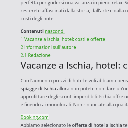
perfetta per godersi una vacanza in pieno relax. S
resterete affascinati dalla storia, dall’arte e da
costi degli hotel.
Contenuti
nascondi
1
Vacanze a Ischia, hotel: costi e offerte
2
Informazioni sull'autore
2.1
Redazione
Vacanze a Ischia, hotel: c
Con l’aumento prezzi di hotel e voli abbiamo pens
spiagge di Ischia
allora non potete non dare un’oc
approfittare degli sconti imperdibili. Ischia offre u
e finendo ai monolocali. Non rinunciate alla qualità
Booking.com
Abbiamo selezionato le
offerte di hotel a Ischia
te