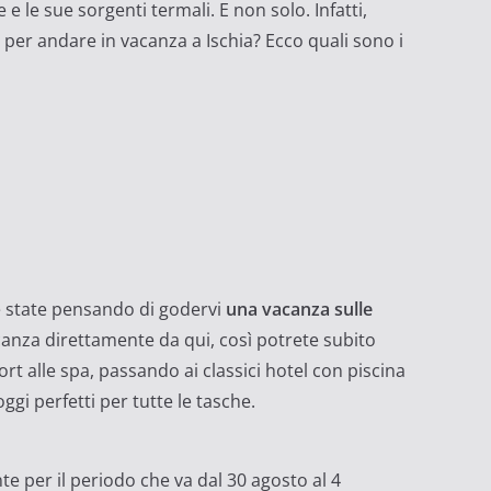
 le sue sorgenti termali. E non solo. Infatti,
 per andare in vacanza a Ischia? Ecco quali sono i
se state pensando di godervi
una vacanza sulle
canza direttamente da qui, così potrete subito
sort alle spa, passando ai classici hotel con piscina
ggi perfetti per tutte le tasche.
te per il periodo che va dal 30 agosto al 4