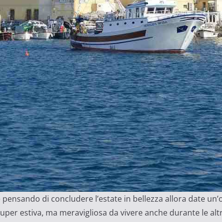
e pensando di concludere l’estate in bellezza allora date un’
 super estiva, ma meravigliosa da vivere anche durante le alt