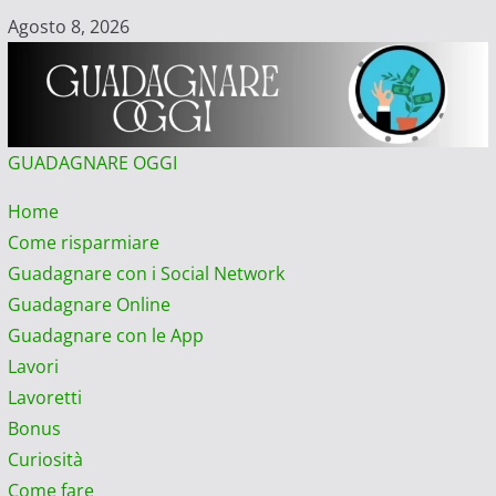
Vai
Agosto 8, 2026
al
contenuto
GUADAGNARE OGGI
Menu
Home
principale
Come risparmiare
Guadagnare con i Social Network
Guadagnare Online
Guadagnare con le App
Lavori
Lavoretti
Bonus
Curiosità
Come fare