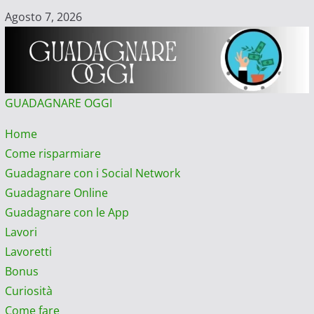
Vai
Agosto 7, 2026
al
contenuto
GUADAGNARE OGGI
Menu
Home
principale
Come risparmiare
Guadagnare con i Social Network
Guadagnare Online
Guadagnare con le App
Lavori
Lavoretti
Bonus
Curiosità
Come fare