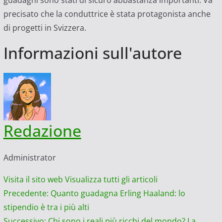
precisato che la conduttrice è stata protagonista anche
di progetti in Svizzera.
Informazioni sull'autore
Redazione
Administrator
Visita il sito web
Visualizza tutti gli articoli
Navigazione
Precedente:
Quanto guadagna Erling Haaland: lo
stipendio è tra i più alti
articolo
Successivo:
Chi sono i reali più ricchi del mondo? La