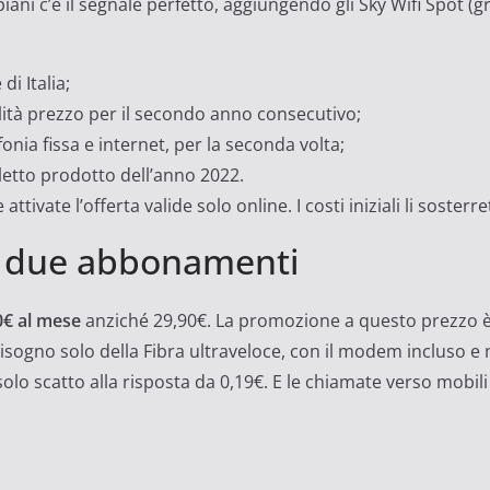
ani c’è il segnale perfetto, aggiungendo gli Sky Wifi Spot (gra
i Italia;
tà prezzo per il secondo anno consecutivo;
nia fissa e internet, per la seconda volta;
eletto prodotto dell’anno 2022.
 attivate l’offerta valide solo online. I costi iniziali li sosterr
 i due abbonamenti
90€ al mese
anziché 29,90€. La promozione a questo prezzo è v
 bisogno solo della Fibra ultraveloce, con il modem incluso
o scatto alla risposta da 0,19€. E le chiamate verso mobili n