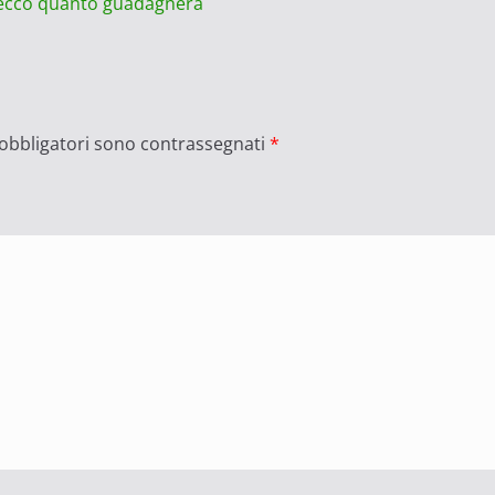
 ecco quanto guadagnerà
 obbligatori sono contrassegnati
*