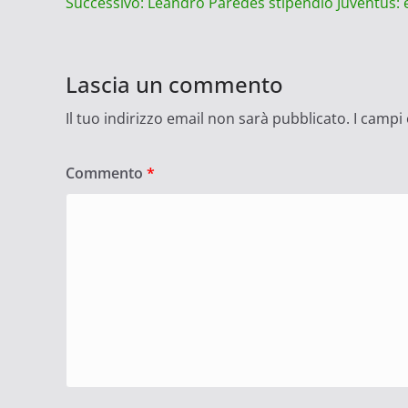
Successivo:
Leandro Paredes stipendio Juventus:
articolo
Lascia un commento
Il tuo indirizzo email non sarà pubblicato.
I campi
Commento
*