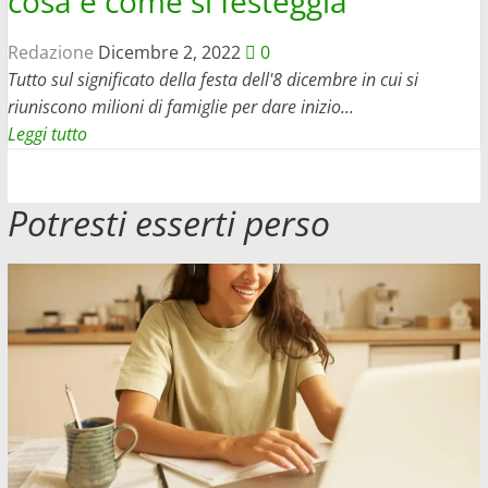
cosa e come si festeggia
Redazione
Dicembre 2, 2022
0
Tutto sul significato della festa dell'8 dicembre in cui si
riuniscono milioni di famiglie per dare inizio...
Leggi
Leggi tutto
di
più
Potresti esserti perso
su
8
dicembre,
Festa
dell’Immacolata
Concezione:
cosa
e
come
si
festeggia