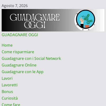
Vai
Agosto 7, 2026
al
contenuto
GUADAGNARE OGGI
Menu
Home
principale
Come risparmiare
Guadagnare con i Social Network
Guadagnare Online
Guadagnare con le App
Lavori
Lavoretti
Bonus
Curiosità
Come fare