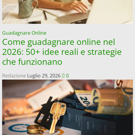
e
patrimonio
super
Guadagnare Online
Come guadagnare online nel
2026: 50+ idee reali e strategie
che funzionano
Redazione
Luglio 29, 2026
0