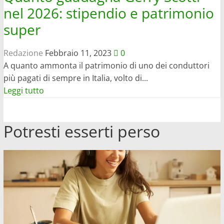
nel 2026: stipendio e patrimonio
super
Redazione
Febbraio 11, 2023
0
A quanto ammonta il patrimonio di uno dei conduttori
più pagati di sempre in Italia, volto di...
Leggi
Leggi tutto
di
più
Potresti esserti perso
su
Quanto
guadagna
Gerry
Scotti
nel
2026:
stipendio