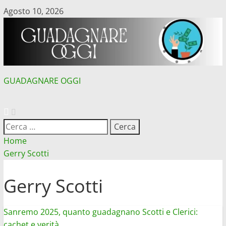
Vai
Agosto 10, 2026
al
contenuto
GUADAGNARE OGGI
MENU
PRINCIPALE
Ricerca
per:
Home
Gerry Scotti
Gerry Scotti
Sanremo 2025, quanto guadagnano Scotti e Clerici:
cachet e verità