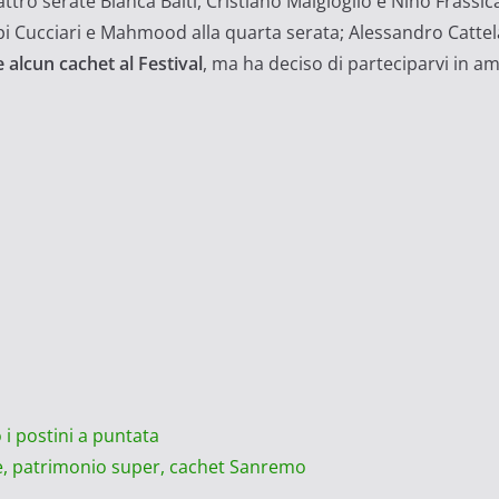
ttro serate Bianca Balti, Cristiano Malgioglio e Nino Frassic
pi Cucciari e Mahmood alla quarta serata; Alessandro Cattelan
 alcun cachet al Festival
, ma ha deciso di parteciparvi in amic
i postini a puntata
e, patrimonio super, cachet Sanremo