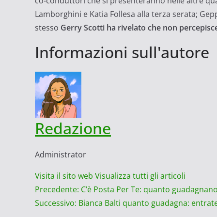
co-conduttori che si presenteranno nelle altre qua
Lamborghini e Katia Follesa alla terza serata; Gep
stesso
Gerry Scotti ha rivelato che non percepisce
Informazioni sull'autore
Redazione
Administrator
Visita il sito web
Visualizza tutti gli articoli
Navigazione
Precedente:
C’è Posta Per Te: quanto guadagnano 
Successivo:
Bianca Balti quanto guadagna: entrat
articolo