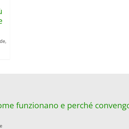
ù
e
de,
 come funzionano e perché convengo