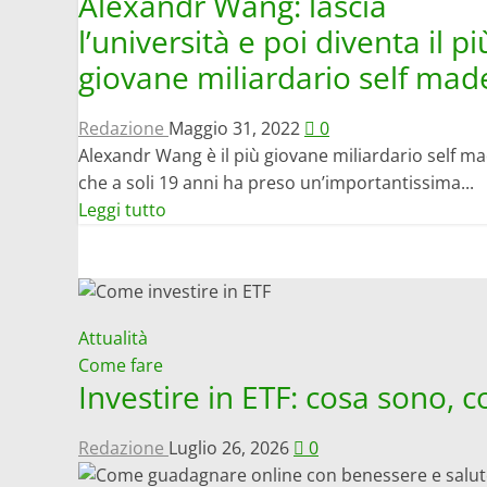
Alexandr Wang: lascia
l’università e poi diventa il pi
giovane miliardario self mad
Redazione
Maggio 31, 2022
0
Alexandr Wang è il più giovane miliardario self ma
che a soli 19 anni ha preso un’importantissima...
Leggi
Leggi tutto
di
più
su
Alexandr
Attualità
Wang:
Come fare
lascia
Investire in ETF: cosa sono,
l’università
e
Redazione
Luglio 26, 2026
0
poi
diventa