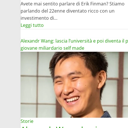
Avete mai sentito parlare di Erik Finman? Stiamo
parlando del 22enne diventato ricco con un
investimento di...
Leggi
Leggi tutto
di
più
Alexandr Wang: lascia l’università e poi diventa il 
su
giovane miliardario self made
Storia
di
Erik
Finman,
20enne
diventato
milionario
con
1.000
dollari
Storie