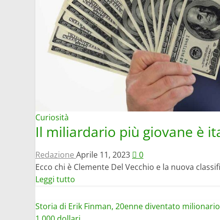
Curiosità
Il miliardario più giovane è it
Redazione
Aprile 11, 2023
0
Ecco chi è Clemente Del Vecchio e la nuova classific
Leggi
Leggi tutto
di
più
Storia di Erik Finman, 20enne diventato milionari
su
1.000 dollari