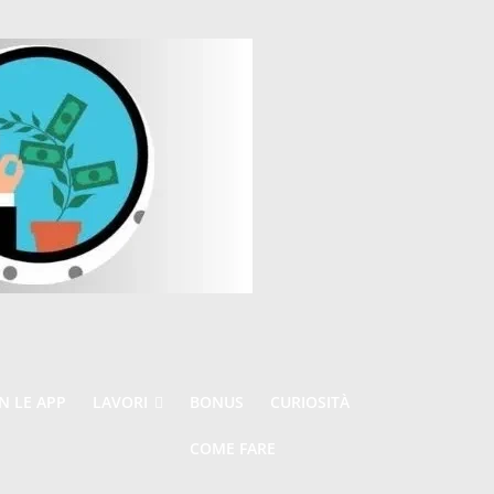
 LE APP
LAVORI
BONUS
CURIOSITÀ
COME FARE