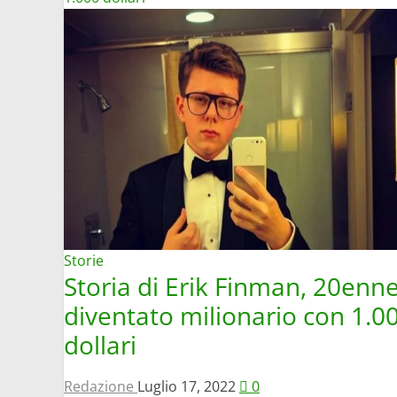
Il
miliardario
più
giovane
è
italiano:
classifica
Under
30
più
ricchi
Storie
Storia di Erik Finman, 20enn
diventato milionario con 1.0
dollari
Redazione
Luglio 17, 2022
0