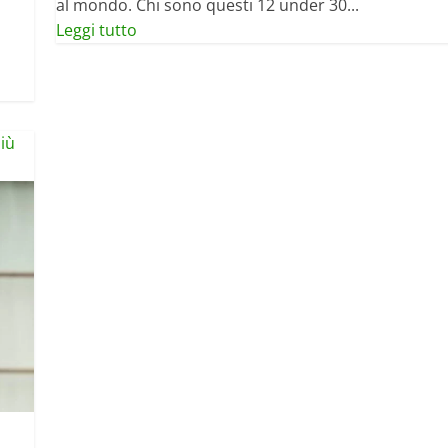
al mondo. Chi sono questi 12 under 30...
Leggi
Leggi tutto
di
più
su
I
più
giovani
più
ricchi
del
mondo:
chi
sono
i
miliardari
under
30