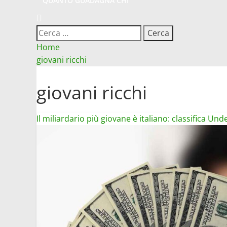
QUANTO GUADAGNA CHI
Ricerca
per:
Home
giovani ricchi
giovani ricchi
Il miliardario più giovane è italiano: classifica Und