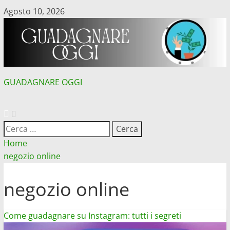
Vai
Agosto 10, 2026
al
contenuto
GUADAGNARE OGGI
MENU
PRINCIPALE
Ricerca
per:
Home
negozio online
negozio online
Come guadagnare su Instagram: tutti i segreti