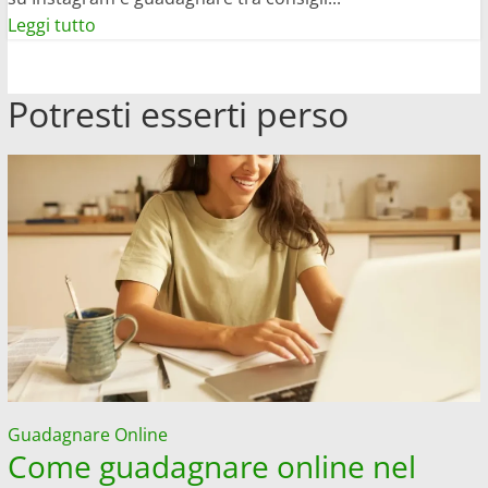
Leggi
Leggi tutto
di
più
Potresti esserti perso
su
Come
guadagnare
su
Instagram:
tutti
i
segreti
Guadagnare Online
Come guadagnare online nel