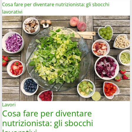
più
Cosa fare per diventare nutrizionista: gli sbocchi
su
lavorativi
Come
guadagnare
insegnando
benessere
e
salute
online
Lavori
Cosa fare per diventare
nutrizionista: gli sbocchi