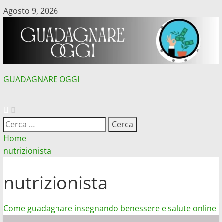
Vai
Agosto 9, 2026
al
contenuto
GUADAGNARE OGGI
MENU
PRINCIPALE
Ricerca
per:
Home
nutrizionista
nutrizionista
Come guadagnare insegnando benessere e salute online