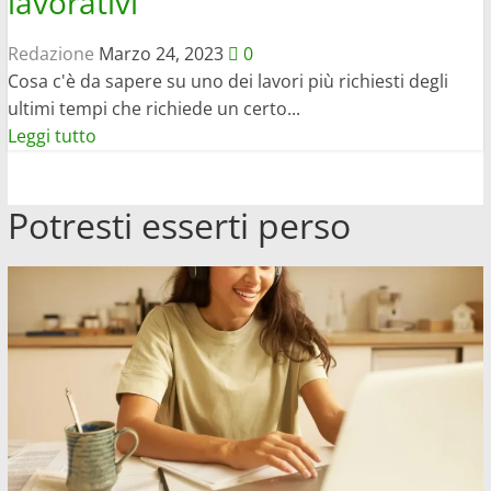
lavorativi
Redazione
Marzo 24, 2023
0
Cosa c'è da sapere su uno dei lavori più richiesti degli
ultimi tempi che richiede un certo...
Leggi
Leggi tutto
di
più
Potresti esserti perso
su
Cosa
fare
per
diventare
nutrizionista:
gli
sbocchi
lavorativi