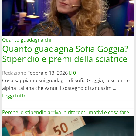
AI
nel
2026?
Stipendio
reale
Quanto guadagna chi
in
Quanto guadagna Sofia Goggia?
Italia
Stipendio e premi della sciatrice
e
all’estero
Redazione
Febbraio 13, 2026
0
Cosa sappiamo sui guadagni di Sofia Goggia, la sciatrice
alpina italiana che vanta il sostegno di tantissimi...
Leggi
Leggi tutto
di
più
Perché lo stipendio arriva in ritardo: i motivi e cosa fare
su
Quanto
guadagna