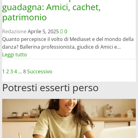
guadagna: Amici, cachet,
patrimonio
Redazione
Aprile 5, 2025
0
Quanto percepisce il volto di Mediaset e del mondo della
danza? Ballerina professionista, giudice di Amici e...
Leggi
Leggi tutto
di
più
Paginazione
1
2
3
4
…
8
Successivo
su
degli
Potresti esserti perso
Elena
D’Amario
articoli
quanto
guadagna:
Amici,
cachet,
patrimonio