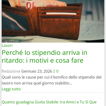
Sofia
Goggia?
Stipendio
e
premi
della
sciatrice
Lavori
Perché lo stipendio arriva in
ritardo: i motivi e cosa fare
Redazione
Gennaio 23, 2026
0
Quali sono le cause per cui il bonifico dello stipendio del
lavoro non arriva quel giorno stabilito...
Leggi
Leggi tutto
di
più
Quanto guadagna Giulia Stabile: tra Amici e Tu Sì Que