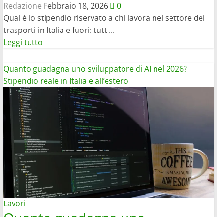
Redazione
Febbraio 18, 2026
0
Qual è lo stipendio riservato a chi lavora nel settore dei
trasporti in Italia e fuori: tutti...
Leggi
Leggi tutto
di
più
Quanto guadagna uno sviluppatore di AI nel 2026?
su
Stipendio reale in Italia e all’estero
Quanto
guadagna
un
camionista
nel
2026:
stipendio
e
dove
conviene
Lavori