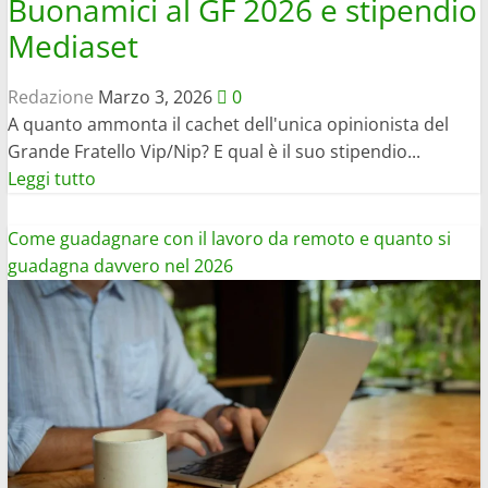
Buonamici al GF 2026 e stipendio
Mediaset
Redazione
Marzo 3, 2026
0
A quanto ammonta il cachet dell'unica opinionista del
Grande Fratello Vip/Nip? E qual è il suo stipendio...
Leggi
Leggi tutto
di
più
Come guadagnare con il lavoro da remoto e quanto si
su
guadagna davvero nel 2026
Quanto
guadagna
Cesara
Buonamici
al
GF
2026
e