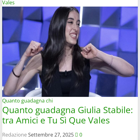
su
Vales
Perché
lo
stipendio
arriva
in
ritardo:
i
motivi
e
cosa
fare
Quanto guadagna chi
Quanto guadagna Giulia Stabile:
tra Amici e Tu Sì Que Vales
Redazione
Settembre 27, 2025
0