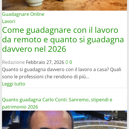
stipendio
Mediaset
Guadagnare Online
Lavori
Come guadagnare con il lavoro
da remoto e quanto si guadagna
davvero nel 2026
Redazione
Febbraio 27, 2026
0
Quanto si guadagna davvero con il lavoro a casa? Quali
sono le professioni che rendono di più...
Leggi
Leggi tutto
di
più
Quanto guadagna Carlo Conti: Sanremo, stipendi e
su
patrimonio 2026
Come
guadagnare
con