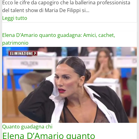
Ecco le cifre da capogiro che la ballerina professionista
del talent show di Maria De Filippi si...
Leggi
Leggi tutto
di
più
Elena D’Amario quanto guadagna: Amici, cachet,
su
patrimonio
Quanto
guadagna
Giulia
Stabile:
tra
Amici
e
Tu
Sì
Que
Vales
Quanto guadagna chi
Elena D’Amario quanto