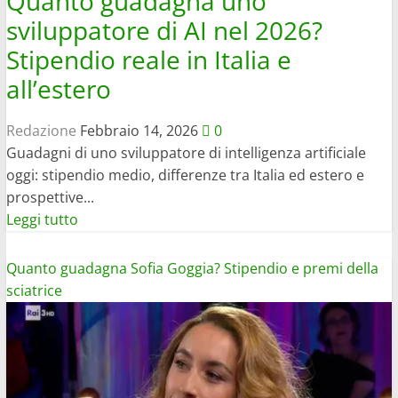
Quanto guadagna uno
sviluppatore di AI nel 2026?
Stipendio reale in Italia e
all’estero
Redazione
Febbraio 14, 2026
0
Guadagni di uno sviluppatore di intelligenza artificiale
oggi: stipendio medio, differenze tra Italia ed estero e
prospettive...
Leggi
Leggi tutto
di
più
Quanto guadagna Sofia Goggia? Stipendio e premi della
su
sciatrice
Quanto
guadagna
uno
sviluppatore
di