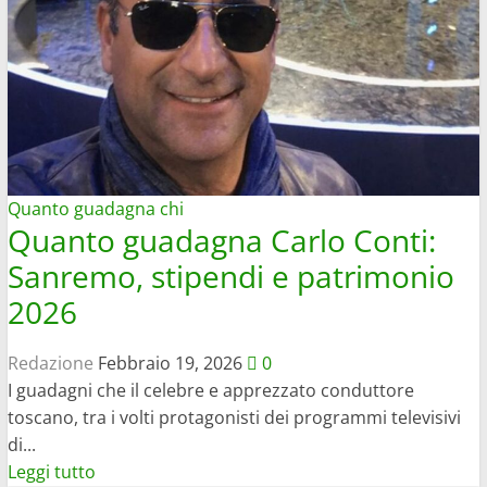
il
lavoro
da
remoto
e
quanto
si
guadagna
Quanto guadagna chi
Quanto guadagna Carlo Conti:
davvero
nel
Sanremo, stipendi e patrimonio
2026
2026
Redazione
Febbraio 19, 2026
0
I guadagni che il celebre e apprezzato conduttore
toscano, tra i volti protagonisti dei programmi televisivi
di...
Leggi
Leggi tutto