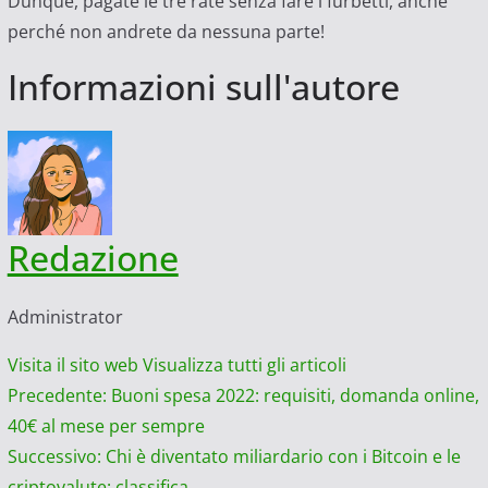
Dunque, pagate le tre rate senza fare i furbetti, anche
perché non andrete da nessuna parte!
Informazioni sull'autore
Redazione
Administrator
Visita il sito web
Visualizza tutti gli articoli
Navigazione
Precedente:
Buoni spesa 2022: requisiti, domanda online,
40€ al mese per sempre
articolo
Successivo:
Chi è diventato miliardario con i Bitcoin e le
criptovalute: classifica