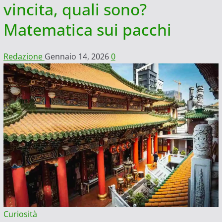
vincita, quali sono?
Matematica sui pacchi
Redazione
Gennaio 14, 2026
0
Curiosità