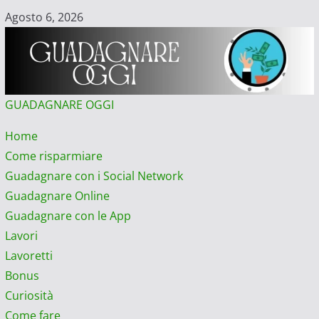
Vai
Agosto 6, 2026
al
contenuto
GUADAGNARE OGGI
Menu
Home
principale
Come risparmiare
Guadagnare con i Social Network
Guadagnare Online
Guadagnare con le App
Lavori
Lavoretti
Bonus
Curiosità
Come fare