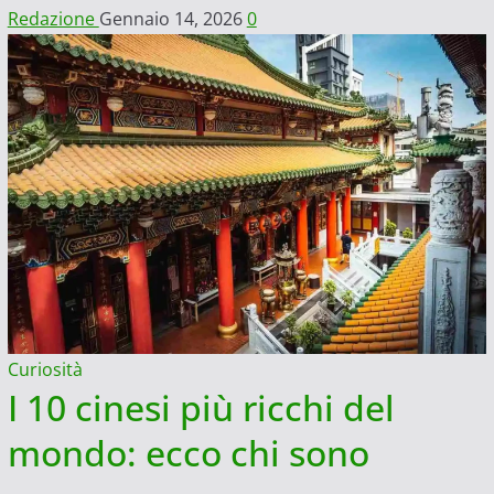
Redazione
Gennaio 14, 2026
0
Curiosità
I 10 cinesi più ricchi del
mondo: ecco chi sono