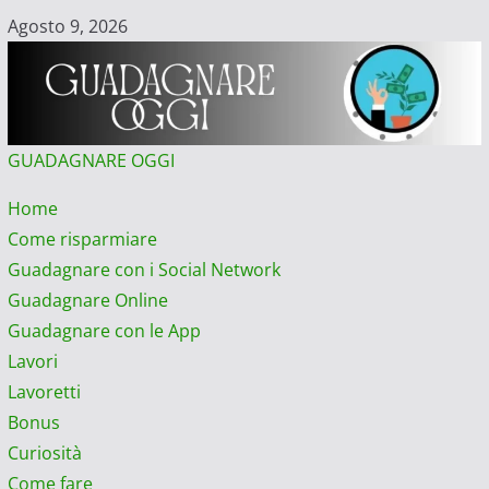
Vai
Agosto 9, 2026
al
contenuto
GUADAGNARE OGGI
Menu
Home
principale
Come risparmiare
Guadagnare con i Social Network
Guadagnare Online
Guadagnare con le App
Lavori
Lavoretti
Bonus
Curiosità
Come fare