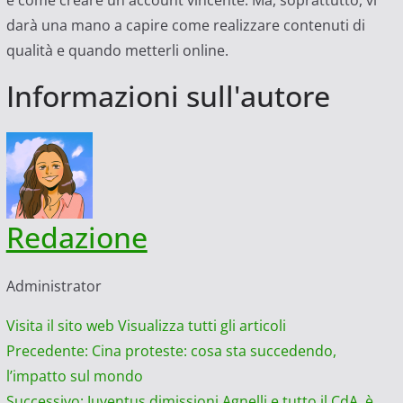
darà una mano a capire come realizzare contenuti di
qualità e quando metterli online.
Informazioni sull'autore
Redazione
Administrator
Visita il sito web
Visualizza tutti gli articoli
Navigazione
Precedente:
Cina proteste: cosa sta succedendo,
l’impatto sul mondo
articolo
Successivo:
Juventus dimissioni Agnelli e tutto il CdA, è