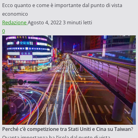
Ecco quanto e come è importante dal punto di vista
economico
Redazione
Agosto 4, 2022
3 minuti letti
0
Perché c’è competizione tra Stati Uniti e Cina su Taiwan
?
Quanta importanza ha l’isola dal punto di vista