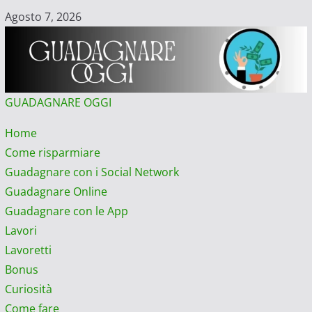
Vai
Agosto 7, 2026
al
contenuto
GUADAGNARE OGGI
Menu
Home
principale
Come risparmiare
Guadagnare con i Social Network
Guadagnare Online
Guadagnare con le App
Lavori
Lavoretti
Bonus
Curiosità
Come fare